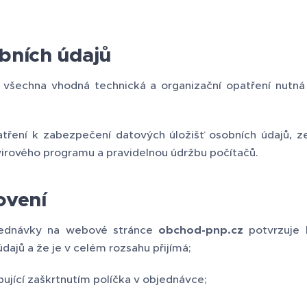
bních údajů
l všechna vhodná technická a organizační opatření nutn
patření k zabezpečení datových úložišť osobních údajů, 
ivirového programu a pravidelnou údržbu počítačů.
ovení
jednávky na webové stránce
obchod-pnp.cz
potvrzuje 
ajů a že je v celém rozsahu přijímá;
pující zaškrtnutím políčka v objednávce;