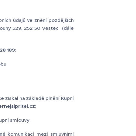
ních údajů ve znění pozdějších
uhy 529, 252 50 Vestec (dále
228
189
;
obu.
e získal na základě plnění Kupní
nejsipritel.cz
;
upní smlouvy;
tné komunikaci mezi smluvními