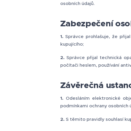
osobních údajů.
Zabezpečení oso
1.
Správce prohlašuje, že přija
kupujícího;
2.
Správce přijal technická o
počítači heslem, používání ant
Závěrečná ustan
1.
Odesláním elektronické ob
podmínkami ochrany osobních úd
2.
S těmito pravidly souhlasí ku