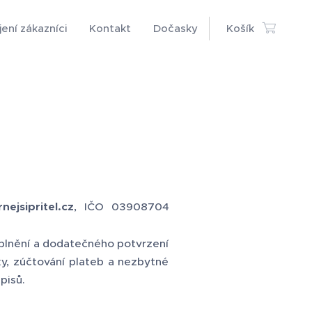
ení zákazníci
Kontakt
Dočasky
Košík
ejsipritel.cz
, IČO 03908704
plnění a dodatečného potvrzení
y, zúčtování plateb a nezbytné
pisů.