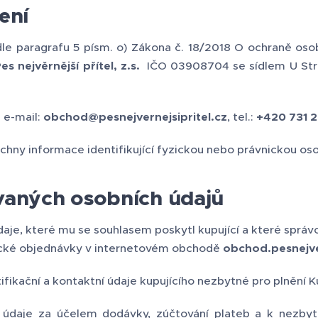
ení
e paragrafu 5 písm. o) Zákona č. 18/2018 O ochraně osob
es nejvěrnější přítel, z.s.
IČO 03908704 se sídlem U Stro
 e-mail:
obchod@pesnejvernejsipritel.cz
, tel.:
+420 731 
chny informace identifikující fyzickou nebo právnickou os
vaných osobních údajů
je, které mu se souhlasem poskytl kupující a které správc
ické objednávky v internetovém obchodě
obchod.pesnejver
fikační a kontaktní údaje kupujícího nezbytné pro plnění K
 údaje za účelem dodávky, zúčtování plateb a k nezby